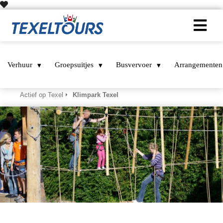
Verhuur
Groepsuitjes
Busvervoer
Arrangementen
Home
Texel tips & activiteiten – ontdek het eiland als een local
Actief op Texel
Klimpark Texel