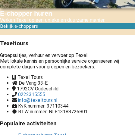
E-chopper huren
Verken Texel op een unieke en duurzame manier.
Bekijk e-choppers
Texeltours
Groepsuitjes, verhuur en vervoer op Texel.
Met lokale kennis en persoonlijke service organiseren wij
complete dagen voor groepen en bezoekers.
Texel Tours
De Vang 33-E
1792CV
Oudeschild
0222315555
info@texeltours.nl
KvK nummer: 37110344
BTW nummer: NL813188726B01
Populaire activiteiten