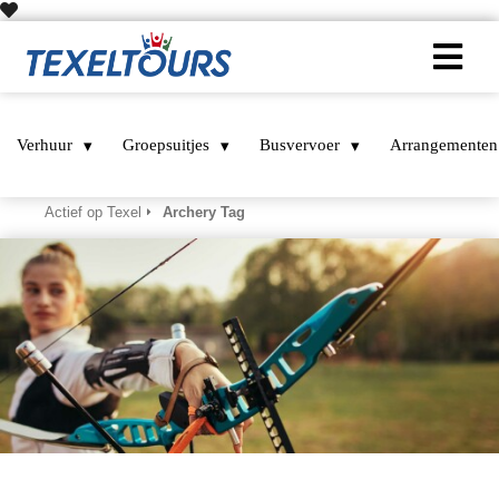
Verhuur
Groepsuitjes
Busvervoer
Arrangementen
Home
Texel tips & activiteiten – ontdek het eiland als een local
Actief op Texel
Archery Tag