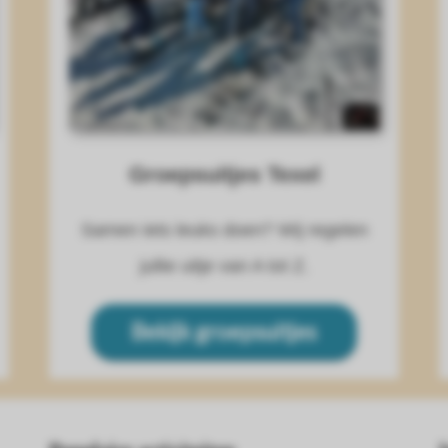
Groepsuitjes Texel
Samen iets leuks doen? Wij regelen
jullie uitje van A tot Z.
Bekijk groepsuitjes