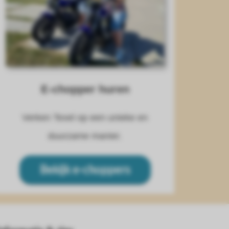
E-chopper huren
Verken Texel op een unieke en
duurzame manier.
Bekijk e-choppers