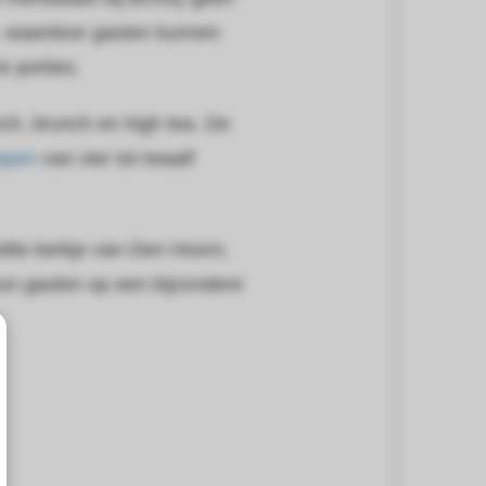
, waardoor gasten kunnen
e porties.
ch, brunch en high tea. De
epen
van vier tot twaalf
witte kerkje van Den Hoorn,
un gasten op een bijzondere