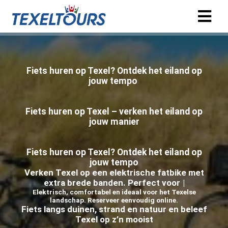
Fiets huren op Texel? Ontdek het eiland op
jouw tempo
Fiets huren op Texel – verken het eiland op
jouw manier
Fiets huren op Texel? Ontdek het eiland op
jouw tempo
V
e
r
k
e
n
T
e
x
e
l
o
p
e
e
n
e
l
e
k
t
r
i
s
c
h
e
f
a
t
b
i
k
e
m
e
t
e
x
t
r
a
b
r
e
d
e
b
a
n
d
e
n
.
P
e
r
f
e
c
t
v
o
o
r
s
t
r
a
n
d
,
d
u
Elektrisch, comfortabel en ideaal voor het Texelse
landschap. Reserveer eenvoudig online.
Fiets langs duinen, strand en natuur en beleef
Texel op z’n mooist