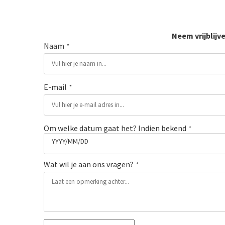
Neem vrijblijv
Naam
*
E-mail
*
Om welke datum gaat het? Indien bekend
*
YYYY/MM/DD
Wat wil je aan ons vragen?
*