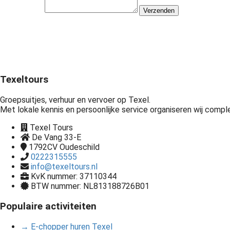
Verzenden
Texeltours
Groepsuitjes, verhuur en vervoer op Texel.
Met lokale kennis en persoonlijke service organiseren wij comp
Texel Tours
De Vang 33-E
1792CV
Oudeschild
0222315555
info@texeltours.nl
KvK nummer: 37110344
BTW nummer: NL813188726B01
Populaire activiteiten
→ E-chopper huren Texel