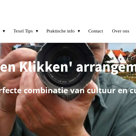
Texel Tips
Praktische info
Contact
Over ons
 en Klikken' arrangem
rfecte combinatie van cultuur en cu