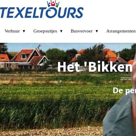
Verhuur
Groepsuitjes
Busvervoer
Arrangementen
Het 'Bikken
De pe