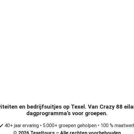
viteiten en bedrijfsuitjes op Texel. Van Crazy 88 ei
dagprogramma’s voor groepen.
✔️ 40+ jaar ervaring • 5.000+ groepen geholpen • 100 % maatwer
© 2026 Texeltours – Alle rechten voorbehouden