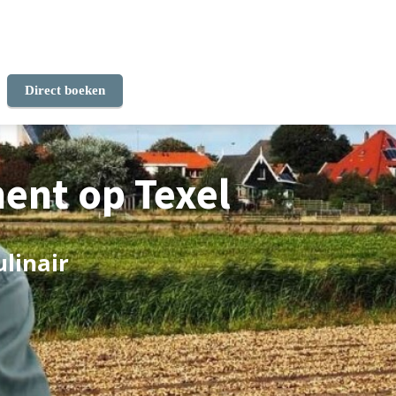
Direct boeken
ent op Texel
linair